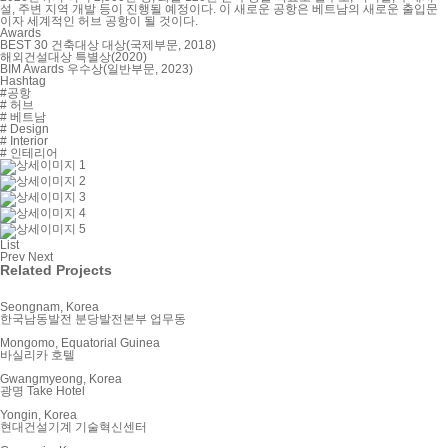
설, 주변 지역 개발 등이 진행될 예정이다. 이 새로운 공항은 베트남의 새로운 출입문
이자 세계적인 허브 공항이 될 것이다.
Awards
BEST 30 건축대상 대상(국제부문, 2018)
해외건설대상 특별상(2020)
BIM Awards 우수상(일반부문, 2023)
Hashtag
#공항
# 허브
# 베트남
# Design
# Interior
# 인테리어
List
Prev
Next
Related Projects
Seongnam, Korea
한국남동발전 분당발전본부 업무동
Mongomo, Equatorial Guinea
바실리카 호텔
Gwangmyeong, Korea
광명 Take Hotel
Yongin, Korea
현대건설기계 기술혁신센터