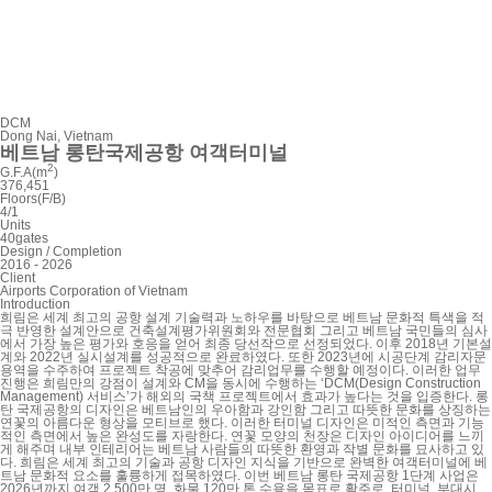
DCM
Dong Nai, Vietnam
베트남 롱탄국제공항 여객터미널
2
G.F.A(m
)
376,451
Floors(F/B)
4/1
Units
40gates
Design / Completion
2016 - 2026
Client
Airports Corporation of Vietnam
Introduction
희림은 세계 최고의 공항 설계 기술력과 노하우를 바탕으로 베트남 문화적 특색을 적
극 반영한 설계안으로 건축설계평가위원회와 전문협회 그리고 베트남 국민들의 심사
에서 가장 높은 평가와 호응을 얻어 최종 당선작으로 선정되었다. 이후 2018년 기본설
계와 2022년 실시설계를 성공적으로 완료하였다. 또한 2023년에 시공단계 감리자문
용역을 수주하여 프로젝트 착공에 맞추어 감리업무를 수행할 예정이다. 이러한 업무
진행은 희림만의 강점이 설계와 CM을 동시에 수행하는 ‘DCM(Design Construction
Management) 서비스’가 해외의 국책 프로젝트에서 효과가 높다는 것을 입증한다. 롱
탄 국제공항의 디자인은 베트남인의 우아함과 강인함 그리고 따뜻한 문화를 상징하는
연꽃의 아름다운 형상을 모티브로 했다. 이러한 터미널 디자인은 미적인 측면과 기능
적인 측면에서 높은 완성도를 자랑한다. 연꽃 모양의 천장은 디자인 아이디어를 느끼
게 해주며 내부 인테리어는 베트남 사람들의 따뜻한 환영과 작별 문화를 묘사하고 있
다. 희림은 세계 최고의 기술과 공항 디자인 지식을 기반으로 완벽한 여객터미널에 베
트남 문화적 요소를 훌륭하게 접목하였다. 이번 베트남 롱탄 국제공항 1단계 사업은
2026년까지 여객 2,500만 명, 화물 120만 톤 수용을 목표로 활주로, 터미널, 부대시