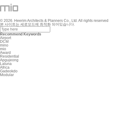
© 2026. Heerim Architects & Planners Co., Ltd. All rights reserved
본 사이트는 세로모드에 최적화 되어있습니다.
Recommend Keywords
Airport
DCM
mino
mio
Award
Residential
Apgujeong
Laluna
Africa
Gadeokdo
Modular