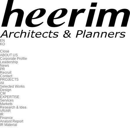
EN
KO
C
l
o
s
e
ABOUT US
Corporate Profile
Leadership
News
PR
Recruit
Contact
PROJECTS
All
Selected Works
Design
CM
EXPERTISE
Services
Markets
Research & Idea
VR/AR
IR
Finance
Analyst Report
IR Material