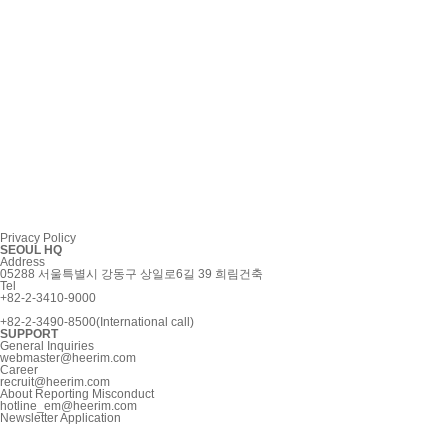
Privacy Policy
SEOUL HQ
Address
05288 서울특별시 강동구 상일로6길 39 희림건축
Tel
+82-2-3410-9000
+82-2-3490-8500(International call)
SUPPORT
General Inquiries
webmaster@heerim.com
Career
recruit@heerim.com
About Reporting Misconduct
hotline_em@heerim.com
Newsletter Application