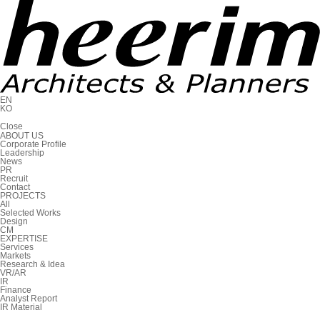
EN
KO
C
l
o
s
e
ABOUT US
Corporate Profile
Leadership
News
PR
Recruit
Contact
PROJECTS
All
Selected Works
Design
CM
EXPERTISE
Services
Markets
Research & Idea
VR/AR
IR
Finance
Analyst Report
IR Material