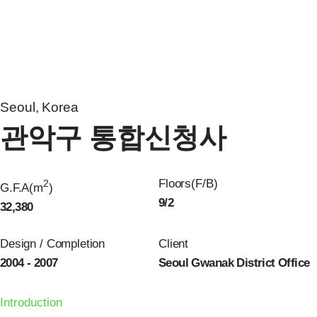
Seoul, Korea
관악구 통합신청사
Floors(F/B)
2
G.F.A(m
)
9/2
32,380
Design / Completion
Client
2004 - 2007
Seoul Gwanak District Office
Introduction