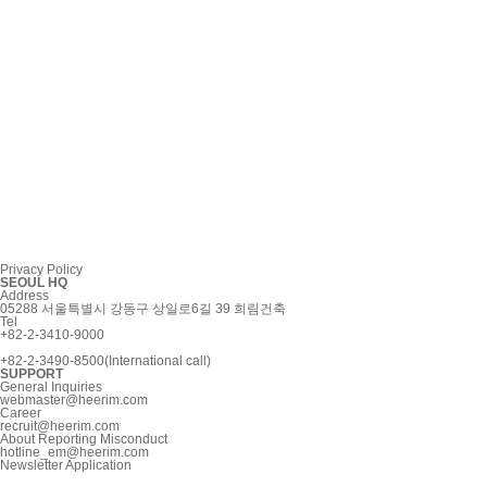
Privacy Policy
SEOUL HQ
Address
05288 서울특별시 강동구 상일로6길 39 희림건축
Tel
+82-2-3410-9000
+82-2-3490-8500(International call)
SUPPORT
General Inquiries
webmaster@heerim.com
Career
recruit@heerim.com
About Reporting Misconduct
hotline_em@heerim.com
Newsletter Application